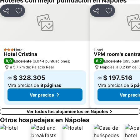
Hoteles con mejor puntuación en Nápoles
Compartir
Agregar a favoritos
Compartir
Agregar a fav
Hotel
Hotel
3 Estrellas
Hotel Cristina
VPM room's central
8,9
8,7
Excelente
(
6.044 puntuaciones
)
Excelente
(
693 punt
a 5.7 km de: Palacio Real
Nápoles, a 0.2 km de: 
$ 328.305
$ 197.516
de
de
Mira precios de
8 páginas
Mira precios de
5 pá
Ver precios
Ver preci
Ver todos los alojamientos en Nápoles
Otros hospedajes en Nápoles