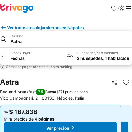
Favoritos
Iniciar 
Me
Ver todos los alojamientos en Nápoles
Destino
Astra
Check-in/out
Huéspedes/habitaciones
Fechas
2 huéspedes, 1 habitación
Cómo los pagos afectan nuestro ranking
Astra
Compartir
Ag
Bed and breakfast
7,5
Bueno
(
371 puntuaciones
)
Vico Campagnari, 21, 80133, Nápoles, Italia
$ 187.838
$ 187.838
de
de
Mira precios de
4 páginas
Mira precios de
4 páginas
Ver precios
Ver precios