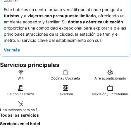
2026
Este hotel es un centro urbano versátil que atiende por igual a
turistas
y a
viajeros con presupuesto limitado
, ofreciendo un
ambiente acogedor y familiar. Su
óptima y céntrica ubicación
proporciona una comodidad excepcional para explorar a pie las
principales atracciones de la ciudad, la estación de tren y el
metro. El servicio clave del establecimiento son sus
habitaciones con aire acondicionado
, algunas con balcón, que
Ver más
ofrecen una base cómoda para estancias cortas. Los
huéspedes elogian constantemente la
actitud atenta y
Servicios principales
acogedora
del personal y aprecian la constante provisión de
café y cruasanes para el desayuno. Para una estancia más
tranquila, considere solicitar una habitación que no dé a la calle.
Wifi
Cocina / Cocineta
Aire acondicionado
Balcón / Terraza
Lavadora
Televisión / Entretenimiento
Habitaciones para no fumadores
Todos los servicios
Servicios en el hotel