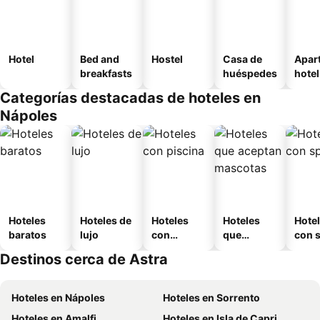
Hotel
Bed and
Hostel
Casa de
Apar
breakfasts
huéspedes
hotel
Categorías destacadas de hoteles en
Nápoles
Hoteles
Hoteles de
Hoteles
Hoteles
Hote
baratos
lujo
con
que
con 
piscina
aceptan
Destinos cerca de Astra
mascotas
Hoteles en Nápoles
Hoteles en Sorrento
Hoteles en Amalfi
Hoteles en Isla de Capri