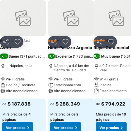
Bed and breakfast
Hotel
Hotel
3 Estrellas
4 Estrellas
Compartir
Agregar a favoritos
Compartir
Agregar a favoritos
Compartir
Agregar 
Astra
Hotel Palazzo Argenta
Royal Continental
7,5
8,7
8,3
Bueno
(
371 puntuaciones
)
Excelente
(
1.733 puntuaciones
Muy bueno
)
(
15.51
Nápoles, Italia
Nápoles, a 4.9 km de:
a 0.7 km de: Palaci
Centro de la ciudad
Real
Wi-Fi gratis
Wi-Fi gratis
Wi-Fi gratis
Cocina / Cocineta
Estacionamiento
Piscina
Aire acondicionado
Aire acondicionado
Estacionamiento
Ver precios
Ver precios
Ver precios
$ 187.838
$ 288.349
$ 794.922
de
de
de
Mira precios de
4
Mira precios de
2
Mira precios de
10
páginas
páginas
páginas
Ver precios
Ver precios
Ver precios