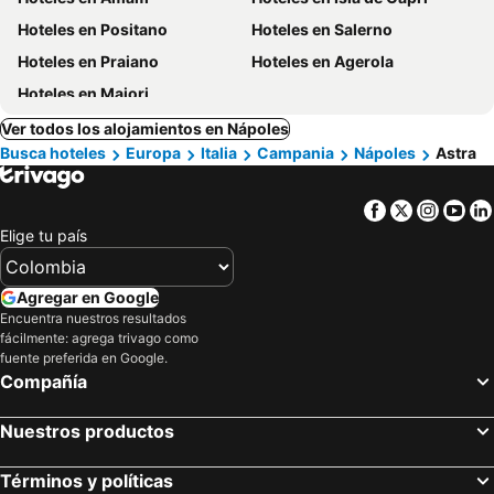
Hoteles en Positano
Hoteles en Salerno
Hoteles en Praiano
Hoteles en Agerola
Hoteles en Maiori
Ver todos los alojamientos en Nápoles
Busca hoteles
Europa
Italia
Campania
Nápoles
Astra
Facebook
Twitter
Insta
Yo
Elige tu país
Agregar en Google
Encuentra nuestros resultados
fácilmente: agrega trivago como
fuente preferida en Google.
Compañía
Nuestros productos
Términos y políticas