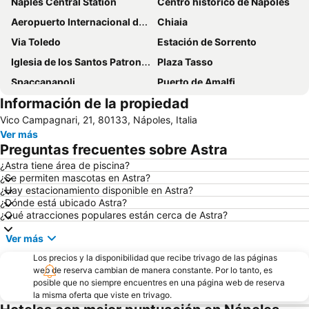
Naples Central Station
Centro histórico de Nápoles
Aeropuerto Internacional de Nápoles - Capodichino
Chiaia
Via Toledo
Estación de Sorrento
Iglesia de los Santos Patrones Roque y Sebastián
Plaza Tasso
Spaccanapoli
Puerto de Amalfi
Información de la propiedad
Catedral de San Genaro
Museo Arqueológico Nacional
Vico Campagnari, 21, 80133, Nápoles, Italia
Plaza del Plebiscito
Centro Histórico de Positano
Ver más
Catedral de Amalfi
Puerto de Nápoles
Preguntas frecuentes sobre Astra
Nápoles Subterránea
Vomero
¿Astra tiene área de piscina?
¿Se permiten mascotas en Astra?
Mostra d'Oltremare
Puerto de Sorrento
¿Hay estacionamiento disponible en Astra?
Bastione di Parsano i Antiche Mura
de Fornillo
¿Dónde está ubicado Astra?
¿Qué atracciones populares están cerca de Astra?
Costiera Amalfitana
Via Chiaia
Ver más
Baia delle Sirene
Mercatino di Natale Castello di Limatola
Los precios y la disponibilidad que recibe trivago de las páginas
La Ruta de los Dioses
Fiordo de Furore
web de reserva cambian de manera constante. Por lo tanto, es
posible que no siempre encuentres en una página web de reserva
la misma oferta que viste en trivago.