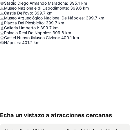
Stadio Diego Armando Maradona
:
395.1
km
Museo Nazionale di Capodimonte
:
399.6
km
Castle Dell'ovo
:
399.7
km
Museo Arqueológico Nacional De Nápoles
:
399.7
km
Piazza Del Plesbicito
:
399.7
km
Galleria Umberto I
:
399.7
km
Palacio Real De Nápoles
:
399.8
km
Castel Nuovo (Museo Civico)
:
400.1
km
Nápoles
:
401.2
km
Echa un vistazo a atracciones cercanas
Ampliar mapa