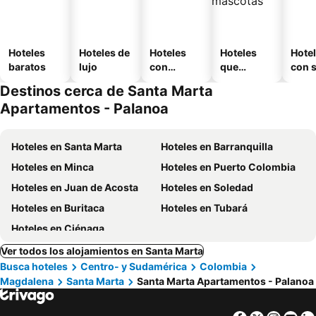
Hoteles
Hoteles de
Hoteles
Hoteles
Hote
baratos
lujo
con
que
con 
piscina
aceptan
Destinos cerca de Santa Marta
mascotas
Apartamentos - Palanoa
Hoteles en Santa Marta
Hoteles en Barranquilla
Hoteles en Minca
Hoteles en Puerto Colombia
Hoteles en Juan de Acosta
Hoteles en Soledad
Hoteles en Buritaca
Hoteles en Tubará
Hoteles en Ciénaga
Ver todos los alojamientos en Santa Marta
Busca hoteles
Centro- y Sudamérica
Colombia
Magdalena
Santa Marta
Santa Marta Apartamentos - Palanoa