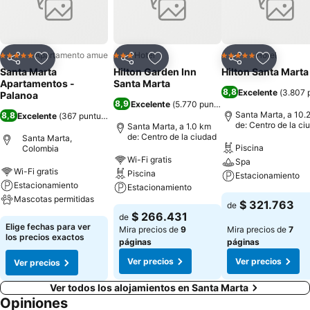
Apartamento amueblado
Hotel
Hotel
5 Estrellas
3 Estrellas
5 Estrellas
Compartir
Agregar a favoritos
Compartir
Agregar a favoritos
Compartir
Agregar 
Santa Marta
Hilton Garden Inn
Hilton Santa Marta
Apartamentos -
Santa Marta
8,8
Excelente
(
3.807 
Palanoa
8,9
Excelente
(
5.770 puntuaciones
)
Santa Marta, a 10.
8,8
Excelente
(
367 puntuaciones
)
de: Centro de la ci
Santa Marta, a 1.0 km
de: Centro de la ciudad
Santa Marta,
Piscina
Colombia
Wi-Fi gratis
Spa
Wi-Fi gratis
Piscina
Estacionamiento
Estacionamiento
Estacionamiento
Mascotas permitidas
$ 321.763
de
$ 266.431
de
Elige fechas para ver
Mira precios de
9
Mira precios de
7
los precios exactos
páginas
páginas
Ver precios
Ver precios
Ver precios
Ver todos los alojamientos en Santa Marta
Opiniones