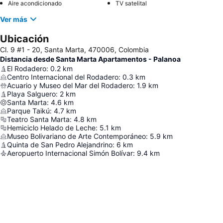
Aire acondicionado
TV satelital
Ver más
Ubicación
Cl. 9 #1 - 20, Santa Marta, 470006, Colombia
Distancia desde Santa Marta Apartamentos - Palanoa
El Rodadero
:
0.2
km
Centro Internacional del Rodadero
:
0.3
km
Acuario y Museo del Mar del Rodadero
:
1.9
km
Playa Salguero
:
2
km
Santa Marta
:
4.6
km
Parque Taikú
:
4.7
km
Teatro Santa Marta
:
4.8
km
Hemiciclo Helado de Leche
:
5.1
km
Museo Bolivariano de Arte Contemporáneo
:
5.9
km
Quinta de San Pedro Alejandrino
:
6
km
Aeropuerto Internacional Simón Bolívar
:
9.4
km