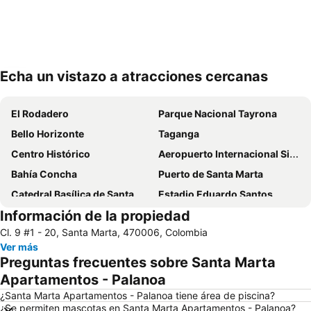
Echa un vistazo a atracciones cercanas
Ampliar mapa
El Rodadero
Parque Nacional Tayrona
Bello Horizonte
Taganga
Centro Histórico
Aeropuerto Internacional Simon Bolivar
Bahía Concha
Puerto de Santa Marta
Catedral Basílica de Santa Marta
Estadio Eduardo Santos
Información de la propiedad
Quinta de San Pedro Alejandrino
Casa de la Aduana
Cl. 9 #1 - 20, Santa Marta, 470006, Colombia
Ciudad Perdida
Ver más
Preguntas frecuentes sobre Santa Marta
Apartamentos - Palanoa
¿Santa Marta Apartamentos - Palanoa tiene área de piscina?
¿Se permiten mascotas en Santa Marta Apartamentos - Palanoa?