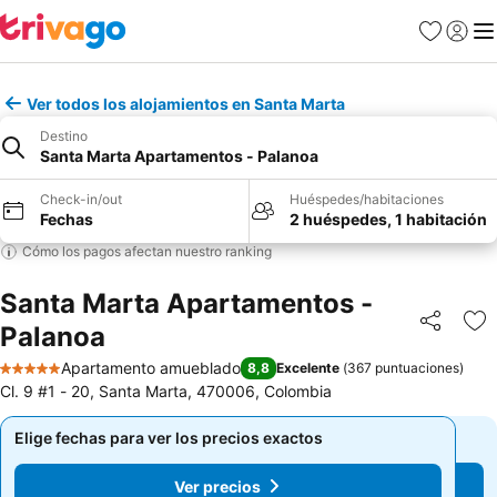
Favoritos
Iniciar 
Me
Ver todos los alojamientos en Santa Marta
Destino
Santa Marta Apartamentos - Palanoa
Check-in/out
Huéspedes/habitaciones
Fechas
2 huéspedes, 1 habitación
Cómo los pagos afectan nuestro ranking
Santa Marta Apartamentos -
Palanoa
Compartir
Ag
Apartamento amueblado
8,8
Excelente
(
367 puntuaciones
)
5 Estrellas
Cl. 9 #1 - 20, Santa Marta, 470006, Colombia
Elige fechas para ver los precios exactos
Elige fechas para ver los precios exactos
Ver precios
Ver precios