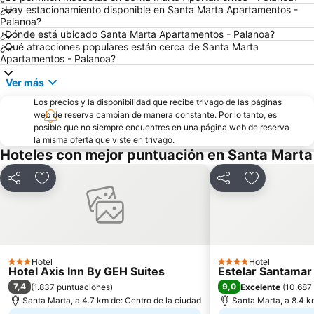
¿Hay estacionamiento disponible en Santa Marta Apartamentos -
Palanoa?
¿Dónde está ubicado Santa Marta Apartamentos - Palanoa?
¿Qué atracciones populares están cerca de Santa Marta
Apartamentos - Palanoa?
Ver más
Los precios y la disponibilidad que recibe trivago de las páginas
web de reserva cambian de manera constante. Por lo tanto, es
posible que no siempre encuentres en una página web de reserva
la misma oferta que viste en trivago.
Hoteles con mejor puntuación en Santa Marta
Compartir
Agregar a favoritos
Compartir
Agregar a f
Hotel
Hotel
3 Estrellas
4 Estrellas
Hotel Axis Inn By GEH Suites
Estelar Santamar
7,4
9,0
(
1.837 puntuaciones
)
Excelente
(
10.687
Santa Marta, a 4.7 km de: Centro de la ciudad
Santa Marta, a 8.4 k