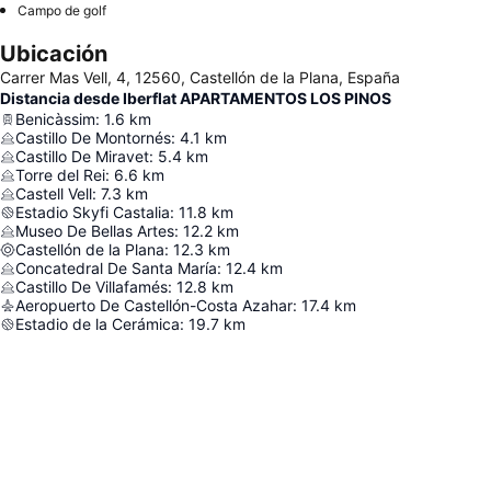
Campo de golf
Ubicación
Carrer Mas Vell, 4, 12560, Castellón de la Plana, España
Distancia desde Iberflat APARTAMENTOS LOS PINOS
Benicàssim
:
1.6
km
Castillo De Montornés
:
4.1
km
Castillo De Miravet
:
5.4
km
Torre del Rei
:
6.6
km
Castell Vell
:
7.3
km
Estadio Skyfi Castalia
:
11.8
km
Museo De Bellas Artes
:
12.2
km
Castellón de la Plana
:
12.3
km
Concatedral De Santa María
:
12.4
km
Castillo De Villafamés
:
12.8
km
Aeropuerto De Castellón-Costa Azahar
:
17.4
km
Estadio de la Cerámica
:
19.7
km