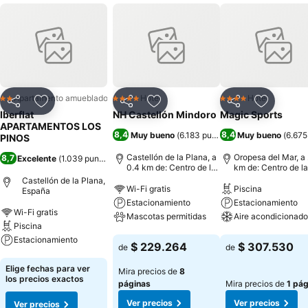
Apartamento amueblado
Hotel
Hotel
2 Estrellas
4 Estrellas
4 Estrellas
Compartir
Agregar a favoritos
Compartir
Agregar a favoritos
Compartir
Agregar 
Iberflat
NH Castellón Mindoro
Magic Sports
APARTAMENTOS LOS
8,4
8,4
Muy bueno
(
6.183 puntuaciones
Muy bueno
)
(
6.675
PINOS
Castellón de la Plana, a
Oropesa del Mar, a 
8,7
Excelente
(
1.039 puntuaciones
)
0.4 km de: Centro de la
km de: Centro de la
ciudad
ciudad
Castellón de la Plana,
Wi-Fi gratis
Piscina
España
Estacionamiento
Estacionamiento
Wi-Fi gratis
Mascotas permitidas
Aire acondicionado
Piscina
Estacionamiento
Ver precios
Ver precios
$ 229.264
$ 307.530
de
de
Ver precios
Elige fechas para ver
Mira precios de
8
los precios exactos
páginas
Mira precios de
1 pág
Ver precios
Ver precios
Ver precios