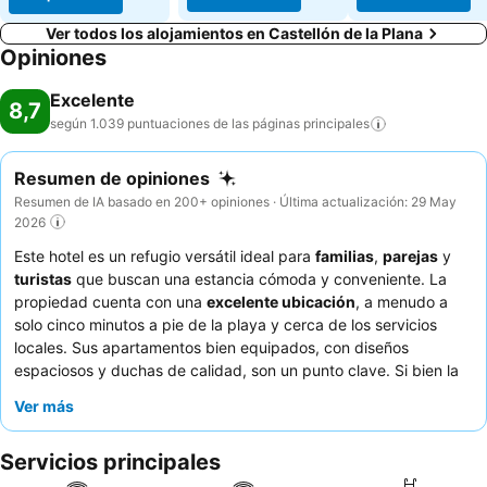
Ver todos los alojamientos en Castellón de la Plana
Opiniones
Excelente
8,7
según 1.039 puntuaciones de las páginas
principales
Resumen de opiniones
Resumen de IA basado en 200+ opiniones · Última actualización: 29 May
2026
Este hotel es un refugio versátil ideal para
familias
,
parejas
y
turistas
que buscan una estancia cómoda y conveniente. La
propiedad cuenta con una
excelente ubicación
, a menudo a
solo cinco minutos a pie de la playa y cerca de los servicios
locales. Sus apartamentos bien equipados, con diseños
espaciosos y duchas de calidad, son un punto clave. Si bien la
capacidad de respuesta del personal puede ser inconsistente,
Ver más
el equipo de limpieza es elogiado con frecuencia por su
eficiencia. Para la mejor experiencia, considere traer sus propios
Servicios principales
utensilios de cocina
preferidos para complementar los
servicios ofrecidos.