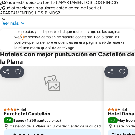
¿Dónde está ubicado Iberflat APARTAMENTOS LOS PINOS?
¿Qué atracciones populares están cerca de Iberflat
APARTAMENTOS LOS PINOS?
Ver más
Los precios y la disponibilidad que recibe trivago de las páginas
web de reserva cambian de manera constante. Por lo tanto, es
posible que no siempre encuentres en una página web de reserva
la misma oferta que viste en trivago.
Hoteles con mejor puntuación en Castellón de
la Plana
Compartir
Agregar a favoritos
Compartir
Agreg
Hotel
Hotel
4 Estrellas
3 Estrellas
Eurohotel Castellón
Hotel Doña
7,9
8,1
Bueno
(
4.896 puntuaciones
)
Muy buen
Castellón de la Plana, a 1.3 km de: Centro de la ciudad
Castellón de
Elige fecha