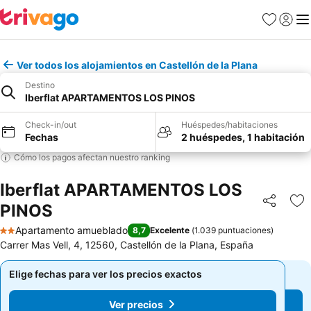
Favoritos
Iniciar 
Me
Ver todos los alojamientos en Castellón de la Plana
Destino
Iberflat APARTAMENTOS LOS PINOS
Check-in/out
Huéspedes/habitaciones
Fechas
2 huéspedes, 1 habitación
Cómo los pagos afectan nuestro ranking
Iberflat APARTAMENTOS LOS
PINOS
Compartir
Ag
Apartamento amueblado
8,7
Excelente
(
1.039 puntuaciones
)
2 Estrellas
Carrer Mas Vell, 4, 12560, Castellón de la Plana, España
Elige fechas para ver los precios exactos
Elige fechas para ver los precios exactos
Ver precios
Ver precios