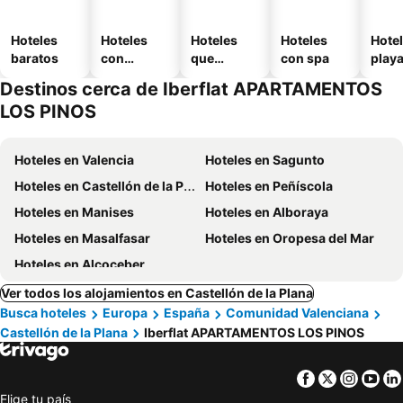
Hoteles
Hoteles
Hoteles
Hoteles
Hotel
baratos
con
que
con spa
play
piscina
aceptan
Destinos cerca de Iberflat APARTAMENTOS
mascotas
LOS PINOS
Hoteles en Valencia
Hoteles en Sagunto
Hoteles en Castellón de la Plana
Hoteles en Peñíscola
Hoteles en Manises
Hoteles en Alboraya
Hoteles en Masalfasar
Hoteles en Oropesa del Mar
Hoteles en Alcoceber
Ver todos los alojamientos en Castellón de la Plana
Busca hoteles
Europa
España
Comunidad Valenciana
Castellón de la Plana
Iberflat APARTAMENTOS LOS PINOS
Facebook
Twitter
Insta
Yo
Elige tu país