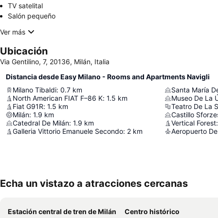
TV satelital
Salón pequeño
Ver más
Ubicación
Via Gentilino, 7, 20136, Milán, Italia
Distancia desde Easy Milano - Rooms and Apartments Navigli
Milano Tibaldi
:
0.7
km
Santa María D
North American FIAT F–86 K
:
1.5
km
Museo De La Ú
Fiat G91R
:
1.5
km
Teatro De La 
Milán
:
1.9
km
Castillo Sforz
Catedral De Milán
:
1.9
km
Vertical Forest
:
Galleria Vittorio Emanuele Secondo
:
2
km
Aeropuerto De
Echa un vistazo a atracciones cercanas
Estación central de tren de Milán
Centro histórico