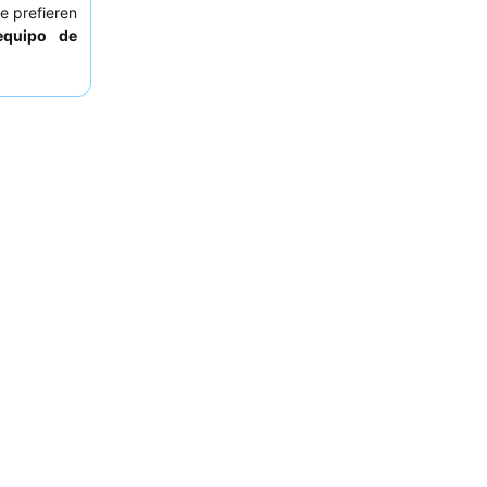
e prefieren
equipo de
municación.
s huéspedes