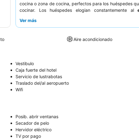
cocina o zona de cocina, perfectos para los huéspedes qu
cocinar. Los huéspedes elogian constantemente al
recepción
por su excepcional amabilidad y excelente co
Ver más
Para una experiencia más tranquila, se recomienda a lo
que soliciten una habitación con vistas al jardín.
to
Aire acondicionado
Vestibulo
Caja fuerte del hotel
Servicio de lustrabotas
Traslado del/al aeropuerto
Wifi
Posib. abrir ventanas
Secador de pelo
Hervidor eléctrico
TV por pago