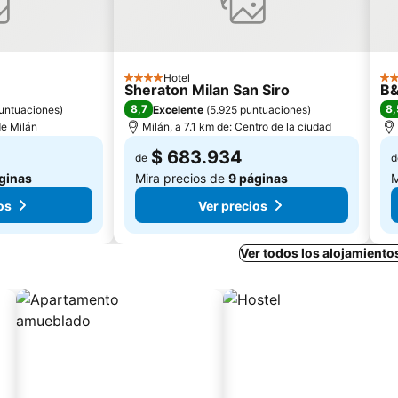
Hotel
4 Estrellas
3 E
Sheraton Milan San Siro
B&
8,7
8,
untuaciones
)
Excelente
(
5.925 puntuaciones
)
de Milán
Milán, a 7.1 km de: Centro de la ciudad
$ 683.934
de
d
ginas
Mira precios de
9 páginas
M
os
Ver precios
Ver todos los alojamiento