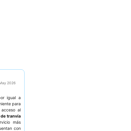
 May 2026
or igual a
niente para
l acceso al
de tranvía
rvicio más
entan con