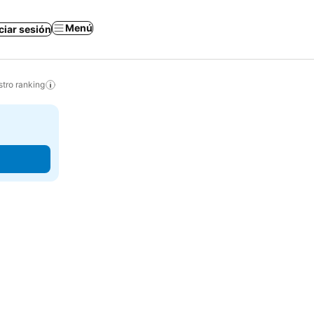
Menú
iciar sesión
tro ranking