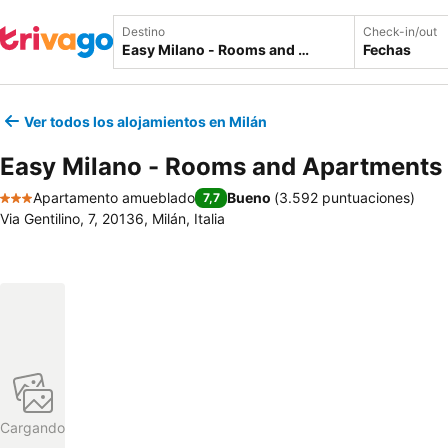
Destino
Check-in/out
Fechas
Ver todos los alojamientos en Milán
Easy Milano - Rooms and Apartments 
Apartamento amueblado
Bueno
(
3.592 puntuaciones
)
7,7
3 Estrellas
Via Gentilino, 7, 20136, Milán, Italia
Cargando