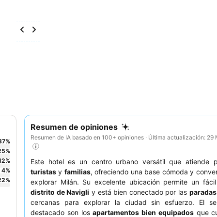
Resumen de opiniones
Resumen de IA basado en 100+ opiniones · Última actualización: 29
37
%
25
%
12
%
Este hotel es un centro urbano versátil que atiende p
4
%
turistas
y
familias
, ofreciendo una base cómoda y conve
22
%
explorar Milán. Su excelente ubicación permite un fáci
distrito de Navigli
y está bien conectado por las
paradas 
cercanas para explorar la ciudad sin esfuerzo. El se
destacado son los
apartamentos bien equipados
que cu