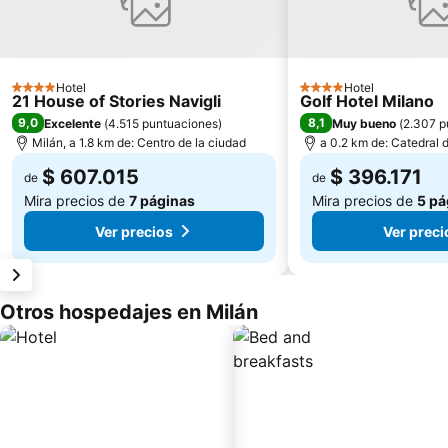
Hotel
Hotel
4 Estrellas
4 Estrellas
21 House of Stories Navigli
Golf Hotel Milano
9,0
8,1
Excelente
(
4.515 puntuaciones
)
Muy bueno
(
2.307 p
Milán, a 1.8 km de: Centro de la ciudad
a 0.2 km de: Catedral 
$ 607.015
$ 396.171
de
de
Mira precios de
7 páginas
Mira precios de
5 pá
Ver precios
Ver preci
Otros hospedajes en Milán