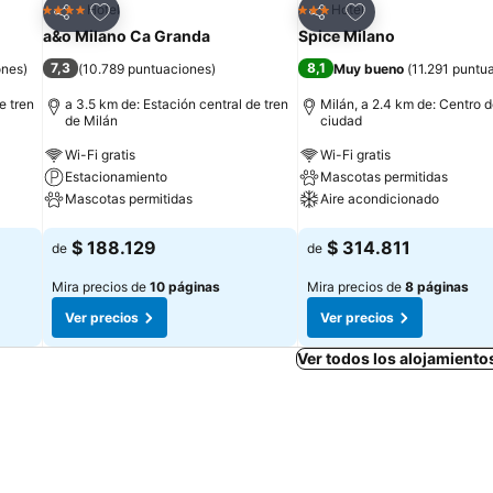
Agregar a favoritos
Agregar a favorit
Hotel
Hotel
4 Estrellas
3 Estrellas
Compartir
Compartir
a&o Milano Ca Granda
Spice Milano
7,3
8,1
ones
)
(
10.789 puntuaciones
)
Muy bueno
(
11.291 puntu
e tren
a 3.5 km de: Estación central de tren
Milán, a 2.4 km de: Centro d
de Milán
ciudad
Wi-Fi gratis
Wi-Fi gratis
Estacionamiento
Mascotas permitidas
Mascotas permitidas
Aire acondicionado
Ver precios
Ver precios
$ 188.129
$ 314.811
de
de
Mira precios de
10 páginas
Mira precios de
8 páginas
Ver precios
Ver precios
Ver todos los alojamiento