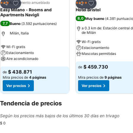
Agregar a favoritos
Agregar a favoritos
Apartamento amueblado
Hotel
3 Estrellas
4 Estrellas
Compartir
Compartir
Easy Milano - Rooms and
Hotel Bristol
Apartments Navigli
8,0
Muy bueno
(
4.381 puntuaci
7,7
Bueno
(
3.592 puntuaciones
)
a 0.3 km de: Estación central d
de Milán
Milán, Italia
Wi-Fi gratis
Wi-Fi gratis
Estacionamiento
Estacionamiento
Mascotas permitidas
Aire acondicionado
Ver precios
$ 459.730
de
Ver precios
$ 438.871
de
Mira precios de
4 páginas
Mira precios de
9 páginas
Ver precios
Ver precios
Tendencia de precios
Según los precios más bajos de los últimos 30 días en trivago
$ 0