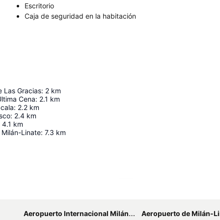
Escritorio
Caja de seguridad en la habitación
e Las Gracias
:
2
km
ltima Cena
:
2.1
km
Scala
:
2.2
km
esco
:
2.4
km
4.1
km
 Milán-Linate
:
7.3
km
Ampliar mapa
Aeropuerto Internacional Milán Malpensa “Silvio Berlusconi”
Aeropuerto de Milán-Li