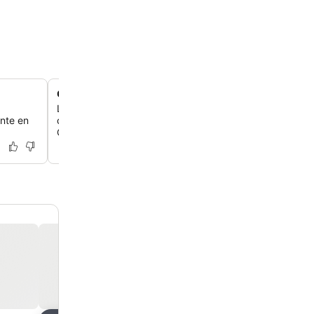
Conexiones de transporte urbano convenientes
Llega al corazón de Milán en 20 minutos con las líneas d
ente en
cercanas o camina 14 minutos hasta la estación de metr
Genova para acceder fácilmente a toda la ciudad.