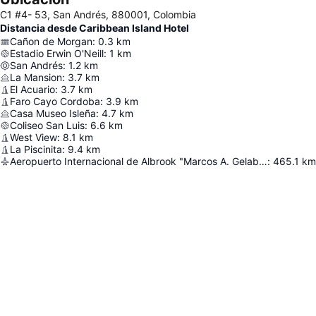
C1 #4- 53, San Andrés, 880001, Colombia
Distancia desde Caribbean Island Hotel
Cañon de Morgan
:
0.3
km
Estadio Erwin O'Neill
:
1
km
San Andrés
:
1.2
km
La Mansion
:
3.7
km
El Acuario
:
3.7
km
Faro Cayo Cordoba
:
3.9
km
Casa Museo Isleña
:
4.7
km
Coliseo San Luis
:
6.6
km
West View
:
8.1
km
La Piscinita
:
9.4
km
Aeropuerto Internacional de Albrook "Marcos A. Gelabert"
:
465.1
km