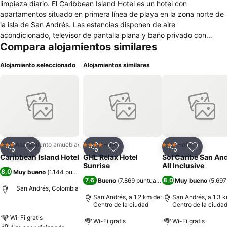
limpieza diario. El Caribbean Island Hotel es un hotel con
apartamentos situado en primera línea de playa en la zona norte de
la isla de San Andrés. Las estancias disponen de aire
acondicionado, televisor de pantalla plana y baño privado con
Compara alojamientos similares
ducha y amenities. Además, tienen capacidad para hasta siete
personas y cuentan con caja fuerte. Algunas habitaciones también
Alojamiento seleccionado
Alojamientos similares
tienen balcón y ofrecen vistas al mar. A poco menos de un kilómetro
se encuentra el Parque Ecológico de San Andrés. Además, el
embarcadero que lleva a Cayo Acuario se halla a menos de 15
minutos en automóvil, mientras que los arrecifes West View se sitúan
aproximadamente a 25 minutos. El Caribbean Island Hotel tiene
cocina con fogones, nevera, fregadero, cafetera y utensilios de
cocina. Asimismo, se encuentra cerca de numerosos restaurantes
como el Presto, en los bajos del mismo edificio, o La 20 de Ivonnie, a
Apartamento amueblado
Hotel
Hotel
3 Estrellas
4 Estrellas
3 Estrellas
Compartir
Agregar a favoritos
Compartir
Agregar a favoritos
Compartir
Agregar 
300 metros.
Caribbean Island Hotel
GHL Relax Hotel
Sol Caribe San An
Sunrise
All Inclusive
8,0
Muy bueno
(
1.144 puntuaciones
)
7,6
8,0
Bueno
(
7.869 puntuaciones
)
Muy bueno
(
5.697
San Andrés, Colombia
San Andrés, a 1.2 km de:
San Andrés, a 1.3 k
Centro de la ciudad
Centro de la ciuda
Wi-Fi gratis
Wi-Fi gratis
Wi-Fi gratis