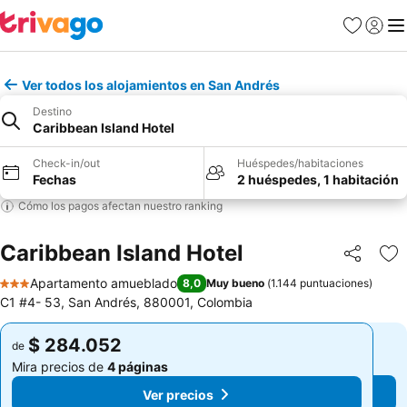
Favoritos
Iniciar 
Me
Ver todos los alojamientos en San Andrés
Destino
Caribbean Island Hotel
Check-in/out
Huéspedes/habitaciones
Fechas
2 huéspedes, 1 habitación
Cómo los pagos afectan nuestro ranking
Caribbean Island Hotel
Compartir
Ag
Apartamento amueblado
8,0
Muy bueno
(
1.144 puntuaciones
)
3 Estrellas
C1 #4- 53, San Andrés, 880001, Colombia
$ 284.052
$ 284.052
de
de
Mira precios de
4 páginas
Mira precios de
4 páginas
Ver precios
Ver precios