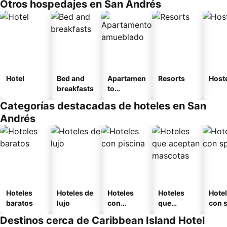
Otros hospedajes en San Andrés
Hotel
Bed and
Apartamen
Resorts
Host
breakfasts
to
amueblad
Categorías destacadas de hoteles en San
o
Andrés
Hoteles
Hoteles de
Hoteles
Hoteles
Hote
baratos
lujo
con
que
con 
piscina
aceptan
Destinos cerca de Caribbean Island Hotel
mascotas