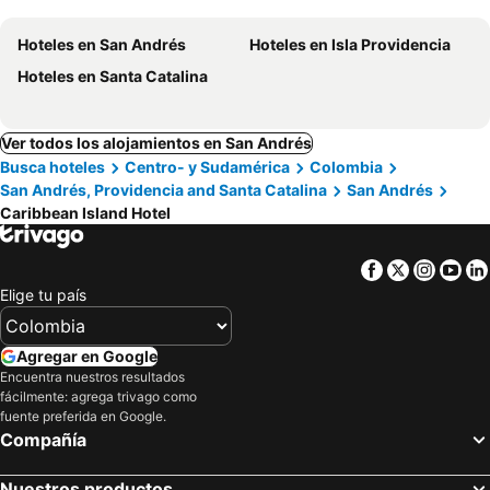
Hoteles en San Andrés
Hoteles en Isla Providencia
Hoteles en Santa Catalina
Ver todos los alojamientos en San Andrés
Busca hoteles
Centro- y Sudamérica
Colombia
San Andrés, Providencia and Santa Catalina
San Andrés
Caribbean Island Hotel
Facebook
Twitter
Insta
Yo
Elige tu país
Agregar en Google
Encuentra nuestros resultados
fácilmente: agrega trivago como
fuente preferida en Google.
Compañía
Nuestros productos