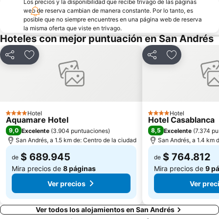
Los precios y la disponibilidad que recibe trivago de las páginas
web de reserva cambian de manera constante. Por lo tanto, es
posible que no siempre encuentres en una página web de reserva
la misma oferta que viste en trivago.
Hoteles con mejor puntuación en San Andrés
Compartir
Agregar a favoritos
Compartir
Agregar a fa
Hotel
Hotel
4 Estrellas
4 Estrellas
Aquamare Hotel
Hotel Casablanca
9,0
8,5
Excelente
(
3.904 puntuaciones
)
Excelente
(
7.374 pu
San Andrés, a 1.5 km de: Centro de la ciudad
San Andrés, a 1.4 km d
$ 689.945
$ 764.812
de
de
Mira precios de
8 páginas
Mira precios de
9 p
Ver precios
Ver prec
Ver todos los alojamientos en San Andrés